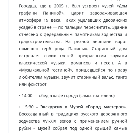
Городца, где в 2005 г. был устроен музей «Дом
графини Паниной», царит завораживающая
атмосфера 19 века. Таких уцелевших дворянских
усадеб в стране — по пальцам пересчитать. Здание
отнесено к федеральным памятникам зодчества и
градостроительства. На резной вершине ворот
помещен герб рода Паниных. Старинный дом
встречает своих гостей прекрасными звуками
классической музыки, романсов и песен. А в
«Музыкальной гостиной», пришедшейся по нраву
любителям музыки, звучит старинный вальс, танго
или фокстрот
• 14:00 — обед в кафе города (самостоятельно)
• 15:30 –
Экскурсия в Музей «Город мастеров»
.
Воссозданный в традициях русского деревянного
зодчества XVI-XIX веков с применением ручной
рубки – музей собрал под одной крышей самые