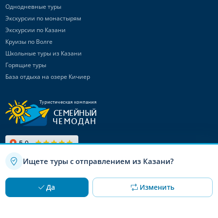
Однодневные туры
Экскурсии по монастырям
Экскурсии по Казани
Круизы по Волге
Школьные туры из Казани
Горящие туры
База отдыха на озере Кичиер
Туристическая компания
СЕМЕЙНЫЙ
ЧЕМОДАН
Ищете туры с отправлением из Казани?
Связаться с
нами
Используя данный сайт, вы даете согласие на использование
OK
Да
Изменить
файлов cookie
Канал в Max
Telegram-канал