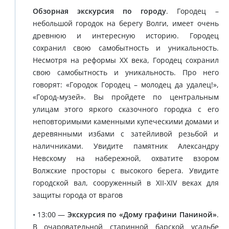
Обзорная экскурсия по городу
. Городец –
небольшой городок на берегу Волги, имеет очень
древнюю и интересную историю. Городец
сохранил свою самобытность и уникальность.
Несмотря на реформы XX века, Городец сохранил
свою самобытность и уникальность. Про него
говорят: «Городок Городец – молодец да удалец!»,
«Город-музей». Вы пройдете по центральным
улицам этого яркого сказочного городка с его
неповторимыми каменными купеческими домами и
деревянными избами с затейливой резьбой и
наличниками. Увидите памятник Александру
Невскому на набережной, охватите взором
Волжские просторы с высокого берега. Увидите
городской вал, сооруженный в XII-XIV веках для
защиты города от врагов
• 13:00 —
Экскурсия по «Дому графини Паниной»
.
В очаровательной старинной барской усадьбе