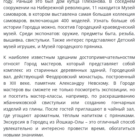
году. Раньше это был дом купца Плеханова. В соседнем
сооружении на Набережной революции, 11 находится Музей
самоваров, в котором выставлена самая большая коллекция
самоваров, включающая 400 моделей. Узнать больше об
истории Городца можно, посетив Городецкий краеведческий
музей. Среди экспонатов: оружие, предметы быта, резьба,
вышивка, свистульки. Также интерес представляют Детский
музей игрушек, и Музей городецкого пряника.
К наиболее известным здешним достопримечательностям
относят Город мастеров, который представляет собой
комплекс из старинных деревянных зданий, Городецкий
вал, действующий Феодоровский монастырь, построенный
в XIII веке, памятник Александру Невскому. В Городе
мастеров вы сможете не только посмотреть экспозиции, но
и посетить мастер-классы, например, по раскрашиванию
жбанниковской свистульки или созданию гончарных
изделий из глины. После гостей приглашают в чайный зал,
где угощают ароматным, тёплым напитком с пряниками.
Экскурсия в Городец из Йошкар-Олы – это отличный способ
увлекательно и интересно провести время, обогатиться
новыми знаниями.