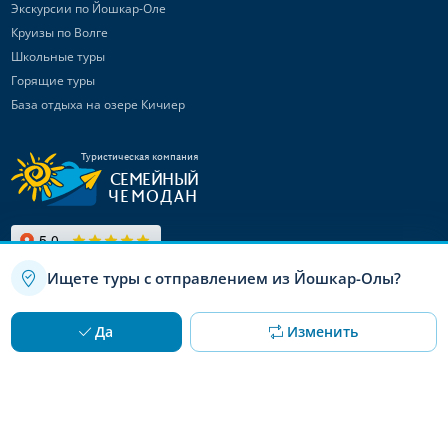
Экскурсии по Йошкар-Оле
Круизы по Волге
Школьные туры
Горящие туры
База отдыха на озере Кичиер
Туристическая компания
СЕМЕЙНЫЙ
ЧЕМОДАН
Ищете туры с отправлением из Йошкар-Олы?
Связаться с
нами
Используя данный сайт, вы даете согласие на использование
OK
Да
Изменить
файлов cookie
Канал в Max
Telegram-канал
Канал ВКонтакте