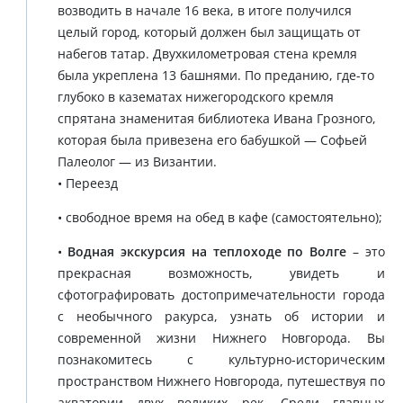
возводить в начале 16 века, в итоге получился
целый город, который должен был защищать от
набегов татар. Двухкилометровая стена кремля
была укреплена 13 башнями. По преданию, где-то
глубоко в казематах нижегородского кремля
спрятана знаменитая библиотека Ивана Грозного,
которая была привезена его бабушкой — Софьей
Палеолог — из Византии.
• Переезд
• свободное время на обед в кафе (самостоятельно);
•
Водная экскурсия на теплоходе по Волге
– это
прекрасная возможность, увидеть и
сфотографировать достопримечательности города
с необычного ракурса, узнать об истории и
современной жизни Нижнего Новгорода. Вы
познакомитесь с культурно-историческим
пространством Нижнего Новгорода, путешествуя по
акватории двух великих рек. Среди главных