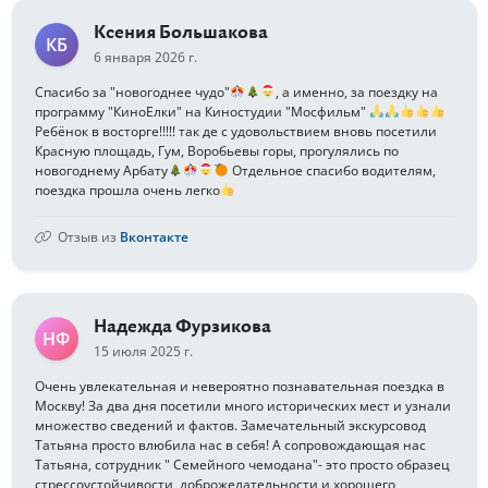
Ксения Большакова
КБ
6 января 2026 г.
Спасибо за "новогоднее чудо"
, а именно, за поездку на
программу "КиноЕлки" на Киностудии "Мосфильм"
Ребёнок в восторге!!!!! так де с удовольствием вновь посетили
Красную площадь, Гум, Воробьевы горы, прогулялись по
новогоднему Арбату
Отдельное спасибо водителям,
поездка прошла очень легко
Отзыв из
Вконтакте
Надежда Фурзикова
НФ
15 июля 2025 г.
Очень увлекательная и невероятно познавательная поездка в
Москву! За два дня посетили много исторических мест и узнали
множество сведений и фактов. Замечательный экскурсовод
Татьяна просто влюбила нас в себя! А сопровождающая нас
Татьяна, сотрудник " Семейного чемодана"- это просто образец
стрессоустойчивости, доброжелательности и хорошего